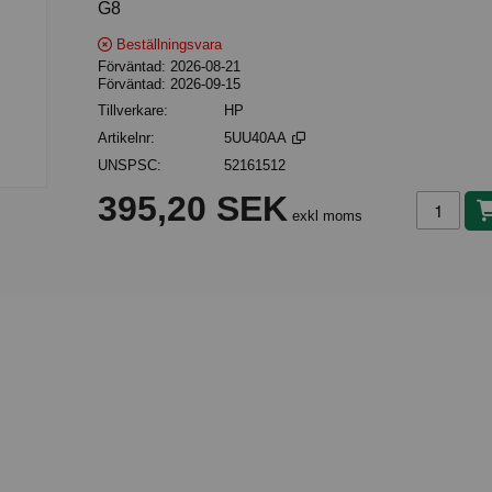
G8
Beställningsvara
Förväntad
2026-08-21
Förväntad
2026-09-15
Tillverkare
HP
Artikelnr
5UU40AA
UNSPSC
52161512
Lägg i k
395,20 SEK
exkl moms