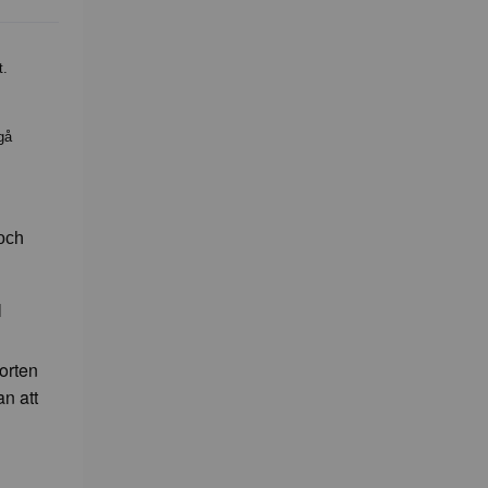
t.
gå
 och
l
orten
an att