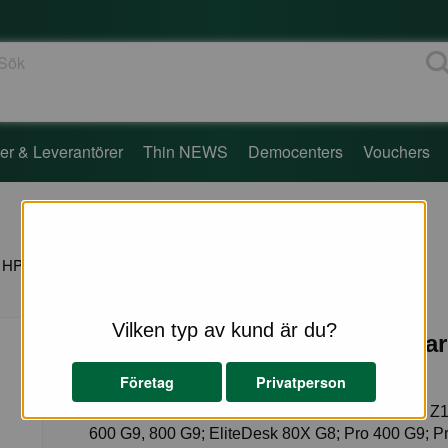
ök
er & Leverantörer
Thin NEWS
Democenters
Vouchers
HP
Vilken typ av kund är du?
5UU40AA - HP S101 - Soundbar 
övervakning
Företag
Privatperson
2.5 Watt - svart (grillfärg - svart) - för HP 280, 34, Z
600 G9, 800 G9; EliteDesk 80X G8; Pro 400 G9; 