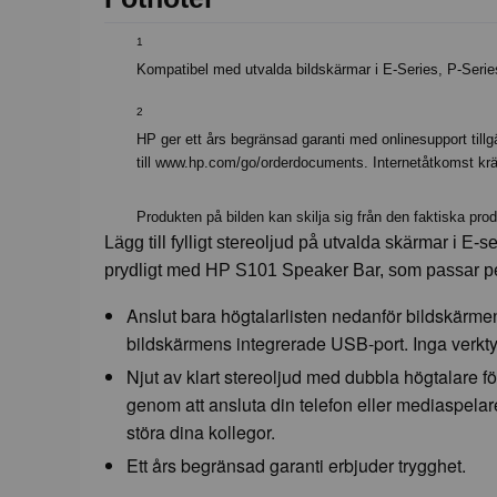
1
Kompatibel med utvalda bildskärmar i E-Series, P-Series 
2
HP ger ett års begränsad garanti med onlinesupport till
till www.hp.com/go/orderdocuments. Internetåtkomst krä
Produkten på bilden kan skilja sig från den faktiska pro
Lägg till fylligt stereoljud på utvalda skärmar i E-
prydligt med HP S101 Speaker Bar, som passar pe
Anslut bara högtalarlisten nedanför bildskärmen 
bildskärmens integrerade USB-port. Inga verktyg
Njut av klart stereoljud med dubbla högtalare f
genom att ansluta din telefon eller mediaspelare d
störa dina kollegor.
Ett års begränsad garanti erbjuder trygghet.