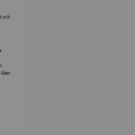
t och
a
r
 låter