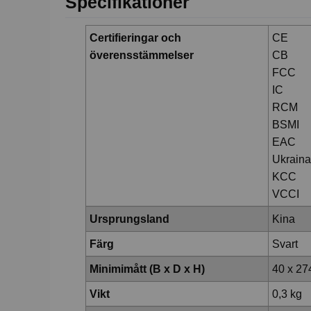
Specifikationer
Certifieringar och
CE
överensstämmelser
CB
FCC
IC
RCM
BSMI
EAC
Ukraina
KCC
VCCI
Ursprungsland
Kina
Färg
Svart
Minimimått (B x D x H)
40 x 2
Vikt
0,3 kg