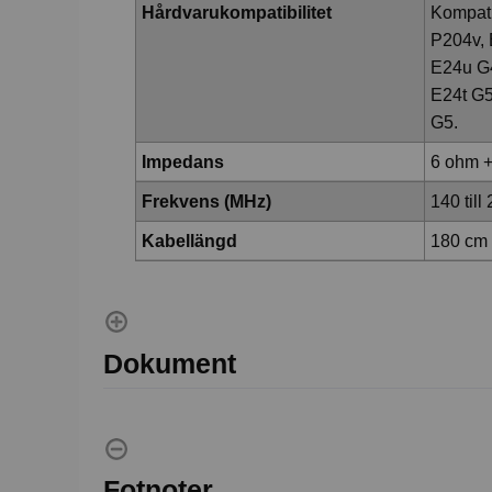
Hårdvarukompatibilitet
Kompati
P204v, 
E24u G4
E24t G5
G5.
Impedans
6 ohm 
Frekvens (MHz)
140 till
Kabellängd
180 cm
Dokument
Fotnoter