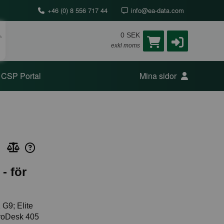
+46 (0) 8 556 717 44
info@ea-data.com
0 SEK
exkl moms
CSP Portal
Mina sidor
- för
1 G9; Elite
ProDesk 405