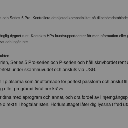
och Series 5 Pro. Kontrollera detaljerad kompatibilitet på tillbehörsdatablade
gänglig dygnet runt. Kontakta HPs kundsupportcenter för mer information eller 
vs och ingår inte.
dukten.
serien, Series 5 Pro-serien och P-serien och håll skrivbordet rent
rfekt under skärmhuvudet och ansluts via USB.
i platserna som är utformade för perfekt passform och anslut til
 eller programdrivrutiner krävs.
ör dina mediaprogram och annat, och dra fördel av linjeingångsp
irekt till högtalarlisten. Hörlursuttaget låter dig lyssna i fred ut