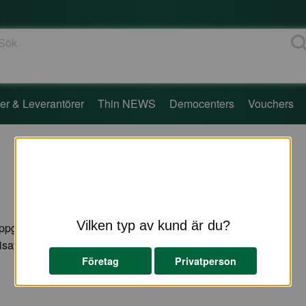
ök
er & Leverantörer
Thin NEWS
Democenters
Vouchers
Vilken typ av kund är du?
ppgifter
sation
Företag
Privatperson