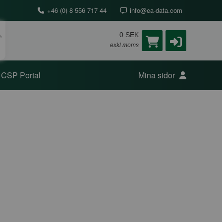
+46 (0) 8 556 717 44
info@ea-data.com
0 SEK
exkl moms
CSP Portal
Mina sidor