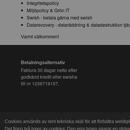
Integritetspolicy
Miljöpolicy & Grön IT
Swish - betala gärna med swish
Datarecovery - dataräddning & datadestruktion tjä
Varmt välkommen!
Betalningsalternativ
Faktura 30 dagar netto efter
godkänd kredit eller swisha
till nr 1236719157.
Cookies används av rent tekniska skäl för att förbättra webb
Det finns två typer av cookies: Den ena typen sparar en strä