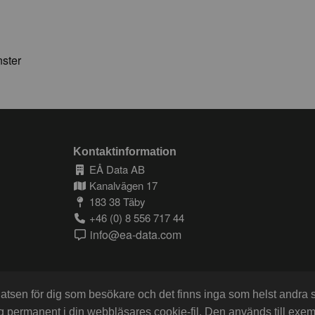
nster
Kontaktinformation
EÅ Data AB
Kanalvägen 17
183 38 Täby
+46 (0) 8 556 717 44
info@ea-data.com
platsen för dig som besökare och det finns inga som helst andra
ng permanent i din webbläsares cookie-fil. Den används till exe