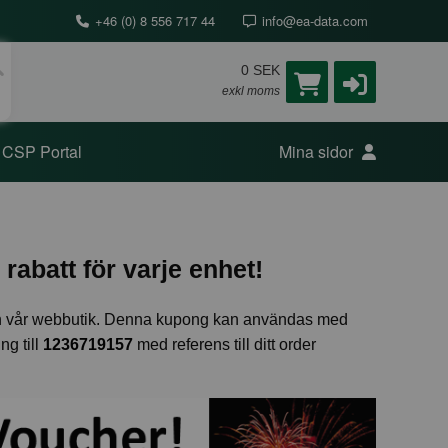
+46 (0) 8 556 717 44
info@ea-data.com
0 SEK
exkl moms
CSP Portal
Mina sidor
rabatt för varje enhet!
 från vår webbutik. Denna kupong kan användas med
ng till
1236719157
med referens till ditt order