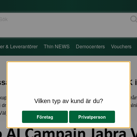
ök
er & Leverantörer
Thin NEWS
Democenters
Vouchers
an vid utcheckning, du får 200 SEK i 
en kupong värd 200 kr per enhet vid köp av valfri Jabra produkt
Vilken typ av kund är du?
rar av 200 kr för varje enhet på fakturan eller din swish betalni
Välj nu din favorit produkt från Jabra,
klicka här >>
Företag
Privatperson