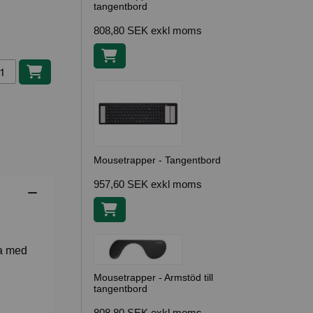
tangentbord
808,80 SEK
exkl moms
gg i kundvagn
Mousetrapper - Tangentbord
957,60 SEK
exkl moms
na med
Mousetrapper - Armstöd till
tangentbord
808,80 SEK
exkl moms