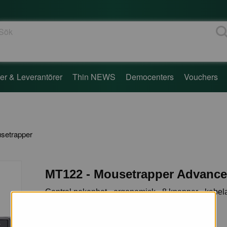
ök
er & Leverantörer
Thin NEWS
Democenters
Vouchers
setrapper
MT122 - Mousetrapper Advance
Central pekenhet - ergonomisk - 8 knappar - kabel
USB - svart med vita accenter
600+
i lager