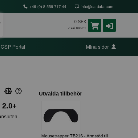
+46 (0) 8 556 717 44
info@ea-data.com
0 SEK
exkl moms
CSP Portal
Mina sidor
Utvalda tillbehör
 2.0+
ansluten -
Mousetrapper TB216 - Armstöd till