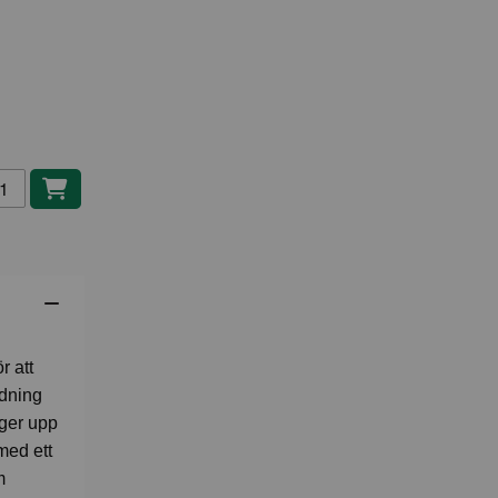
gg i kundvagn
 att
ddning
 ger upp
 med ett
m