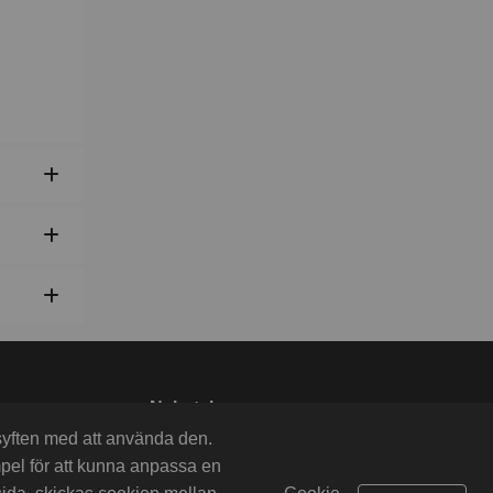
Nyhetsbrev
Anmäl dig till nyhetsbreven
 syften med att använda den.
Thin NEWS och Product &
mpel för att kunna anpassa en
Campain NEWS här >>