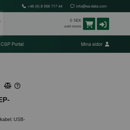
+46 (0) 8 556 717 44
info@ea-data.com
0 SEK
exkl moms
CSP Portal
Mina sidor
EP-
 kabel: USB-