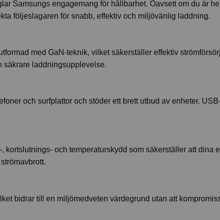
speglar Samsungs engagemang för hållbarhet. Oavsett om du är 
 följeslagaren för snabb, effektiv och miljövänlig laddning.
rmad med GaN-teknik, vilket säkerställer effektiv strömförsör
n säkrare laddningsupplevelse.
foner och surfplattor och stöder ett brett utbud av enheter. USB
ortslutnings- och temperaturskydd som säkerställer att dina 
 strömavbrott.
ilket bidrar till en miljömedveten värdegrund utan att kompromi