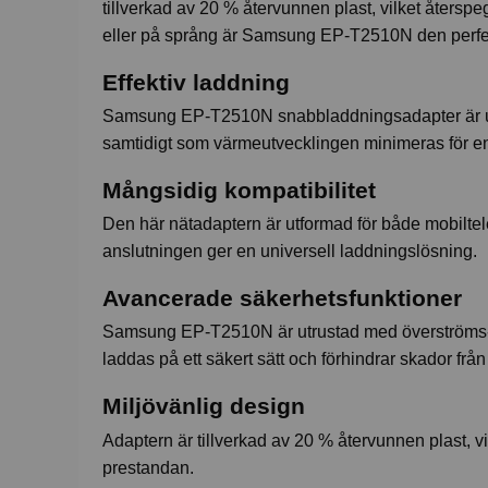
tillverkad av 20 % återvunnen plast, vilket åter
eller på språng är Samsung EP-T2510N den perfekta
Effektiv laddning
Samsung EP-T2510N snabbladdningsadapter är utfo
samtidigt som värmeutvecklingen minimeras för e
Mångsidig kompatibilitet
Den här nätadaptern är utformad för både mobiltele
anslutningen ger en universell laddningslösning.
Avancerade säkerhetsfunktioner
Samsung EP-T2510N är utrustad med överströms-, k
laddas på ett säkert sätt och förhindrar skador från
Miljövänlig design
Adaptern är tillverkad av 20 % återvunnen plast, v
prestandan.