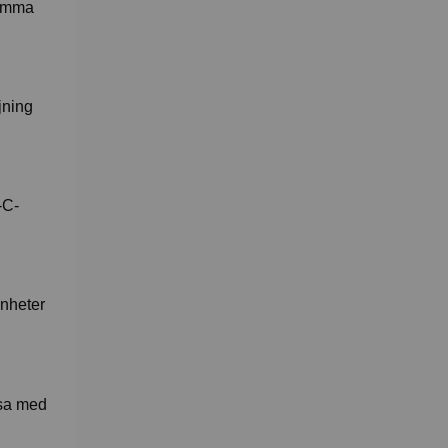
hemma
jning
-C-
enheter
ssa med