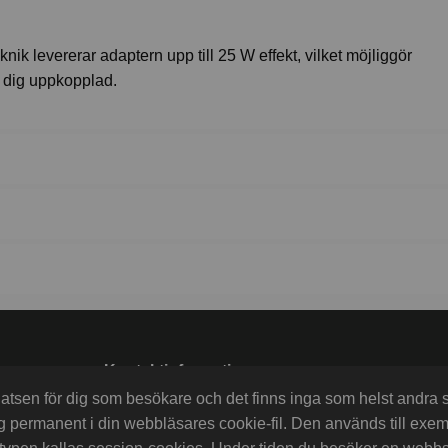
levererar adaptern upp till 25 W effekt, vilket möjliggör
a dig uppkopplad.
Kontaktinformation
EÅ Data AB
platsen för dig som besökare och det finns inga som helst andra
Kanalvägen 17
ng permanent i din webbläsares cookie-fil. Den används till exe
183 38 Täby