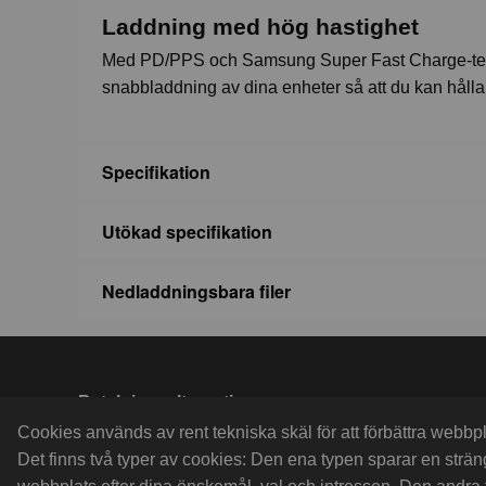
Laddning med hög hastighet
Med PD/PPS och Samsung Super Fast Charge-teknik 
snabbladdning av dina enheter så att du kan håll
Specifikation
Utökad specifikation
Nedladdningsbara filer
Betalningsalternativ
Faktura 30 dagar netto efter
Cookies används av rent tekniska skäl för att förbättra webb
godkänd kredit eller swisha
Det finns två typer av cookies: Den ena typen sparar en strä
till nr 1236719157.