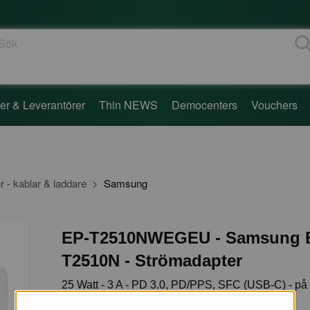
ök
er & Leverantörer
Thin NEWS
Democenters
Vouchers
r - kablar & laddare
Samsung
EP-T2510NWEGEU - Samsung 
T2510N - Strömadapter
25 Watt - 3 A - PD 3.0, PD/PPS, SFC (USB-C) - på
C - vit