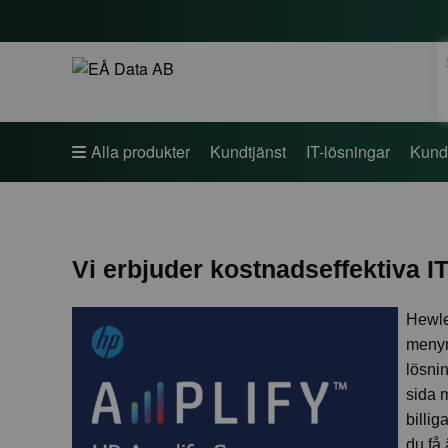
S
Alla produkter
Kundtjänst
IT-lösningar
Kund
Vi erbjuder kostnadseffektiva I
Hewlet
meny
lösni
sida 
billig
du få 