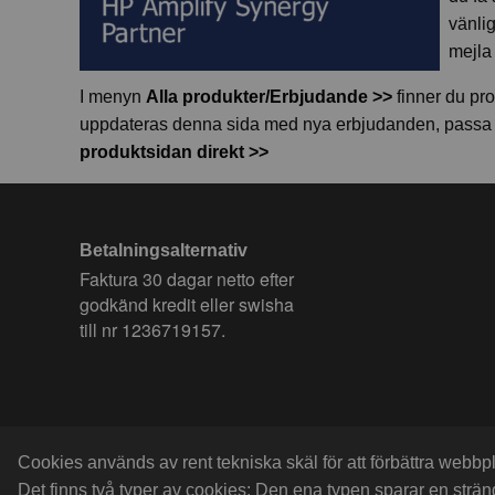
vänlig
mejla 
I menyn
Alla produkter/Erbjudande >>
finner du pr
uppdateras denna sida med nya erbjudanden, passa på 
produktsidan direkt >>
Betalningsalternativ
Faktura 30 dagar netto efter
godkänd kredit eller swisha
till nr 1236719157.
Cookies används av rent tekniska skäl för att förbättra webb
Det finns två typer av cookies: Den ena typen sparar en strä