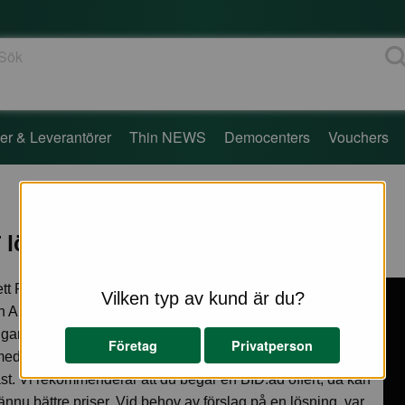
ök
er & Leverantörer
Thin NEWS
Democenters
Vouchers
T lösningar från Hewlett Packard Inc!
t Packard Inc är en av världens största datortillverkare. I
Vilken typ av kund är du?
n
Alla produkter/Erbjudande >>
finner du produkter och
ngar med extra bra pris. Varje månad uppdateras denna
Företag
Privatperson
med nya erbjudanden, passa på och fynda då det är som
ast. Vi rekommenderar att du begär en BID:ad offert, då kan
ännu bättre priser. Vid behov av förslag på en lösning, var